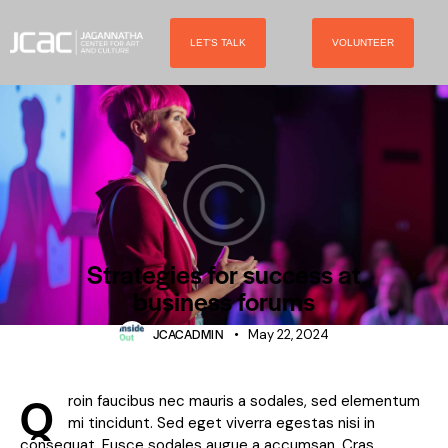
LET'S TALK
VOLUNTEER
FORUMS
Strategies for success at
business forums
JCACADMIN
May 22, 2024
Q
roin faucibus nec mauris a sodales, sed elementum
mi tincidunt. Sed eget viverra egestas nisi in
consequat. Fusce sodales augue a accumsan. Cras