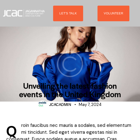
LET'S TALK
VOLUNTEER
FASHION
Unveiling the latest fashion
events in the United Kingdom
JCACADMIN
May 7, 2024
Q
roin faucibus nec mauris a sodales, sed elementum
mi tincidunt. Sed eget viverra egestas nisi in
consequat. Fusce sodales augue a accumsan. Cras