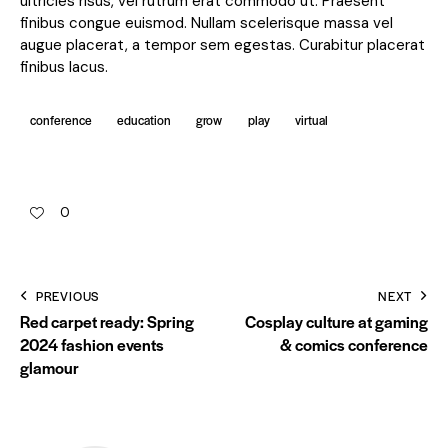
ultricies risus, vel rutrum erat commodo ut. Praesent
finibus congue euismod. Nullam scelerisque massa vel
augue placerat, a tempor sem egestas. Curabitur placerat
finibus lacus.
conference
education
grow
play
virtual
0
PREVIOUS
NEXT
Red carpet ready: Spring
Cosplay culture at gaming
2024 fashion events
& comics conference
glamour